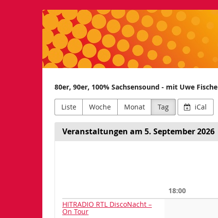
HITRADIO
Zum
Haupt-
RTL
Inhalt
springen
80er, 90er, 100% Sachsensound - mit Uwe Fisch
Liste
Woche
Monat
Tag
iCal
Veranstaltungen am 5. September 2026
Datum
zur
Anzeige
18:00
auswähle
HITRADIO RTL DiscoNacht –
On Tour