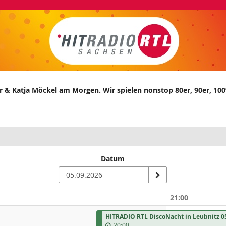
er & Katja Möckel am Morgen. Wir spielen nonstop 80er, 90er, 1
Datum
21:00
n
HITRADIO RTL DiscoNacht in Leubnitz 0
20:00